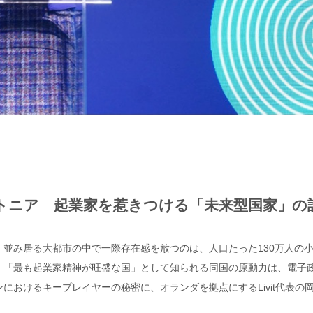
トニア 起業家を惹きつける「未来型国家」の
並み居る大都市の中で一際存在感を放つのは、人口たった130万人の
、「最も起業家精神が旺盛な国」として知られる同国の原動力は、電子
おけるキープレイヤーの秘密に、オランダを拠点にするLivit代表の