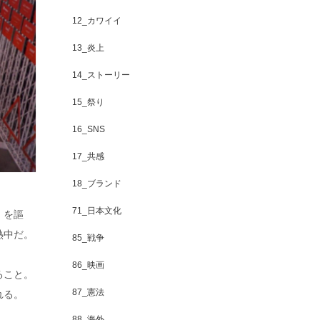
12_カワイイ
13_炎上
14_ストーリー
15_祭り
16_SNS
17_共感
18_ブランド
71_日本文化
」を謳
熱中だ。
85_戦争
86_映画
ること。
87_憲法
れる。
88_海外