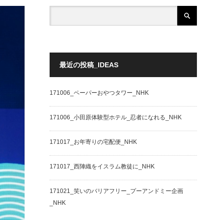
最近の投稿_IDEAS
171006_ペーパーおやつタワー_NHK
171006_小田原体験型ホテル_忍者になれる_NHK
171017_お年寄りの宅配便_NHK
171017_西陣織をイスラム教徒に_NHK
171021_笑いのバリアフリー_プーアンドミー企画
_NHK