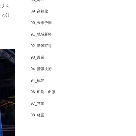
支えら
89_高齢化
うわけ
90_未来予測
91_地域新興
92_新興家電
93_農業
94_情報技術
94_観光
96_印刷・出版
97_営業
98_経営