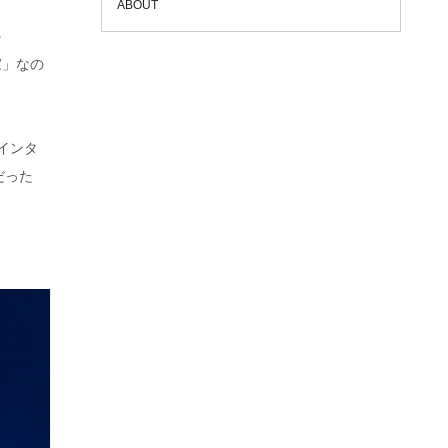
ABOUT
の
家」なの
インタ
だった