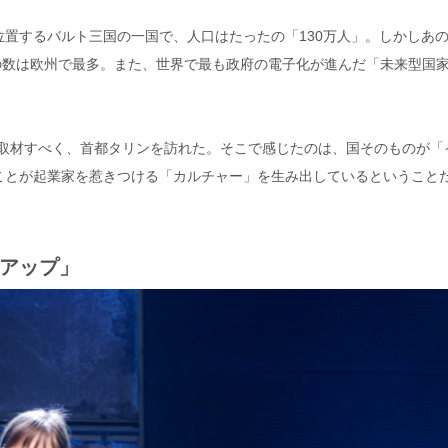
置するバルト三国の一国で、人口はたったの「130万人」。しかしあ
プの数は欧州で最多。また、世界で最も政府の電子化が進んだ「未来型国
9」を取材すべく、首都タリンを訪れた。そこで感じたのは、国そのものが「
ことが起業家を惹きつける「カルチャー」を生み出しているということ
アップ」