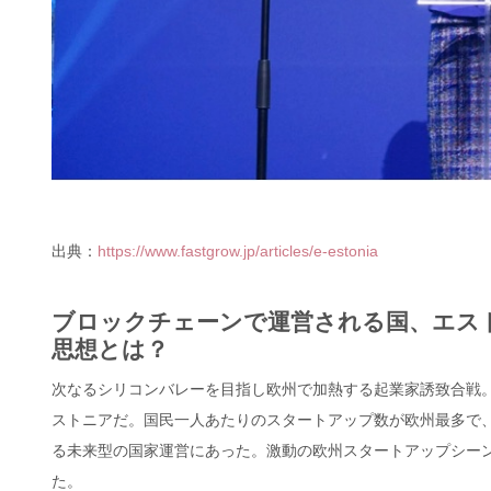
出典：
https://www.fastgrow.jp/articles/e-estonia
ブロックチェーンで運営される国、エス
思想とは？
次なるシリコンバレーを目指し欧州で加熱する起業家誘致合戦。
ストニアだ。国民一人あたりのスタートアップ数が欧州最多で
る未来型の国家運営にあった。激動の欧州スタートアップシーンに
た。