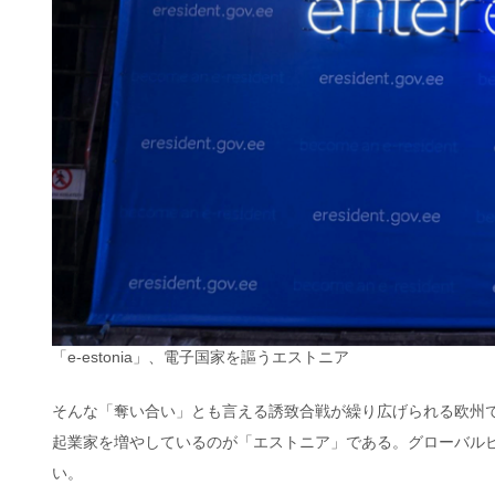
「e-estonia」、電子国家を謳うエストニア
そんな「奪い合い」とも言える誘致合戦が繰り広げられる欧州
起業家を増やしているのが「エストニア」である。グローバル
い。