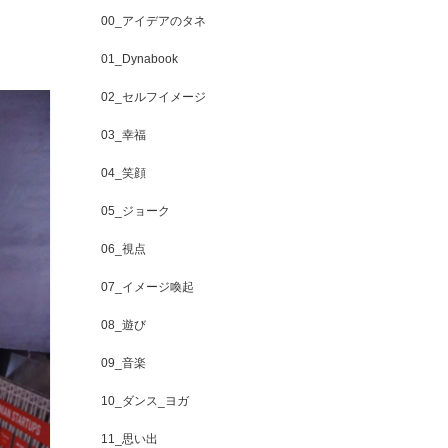
00_アイデアのタネ
01_Dynabook
02_セルフイメージ
03_幸福
04_笑顔
05_ジョーク
06_視点
07_イメージ喚起
08_遊び
09_音楽
10_ダンス_ヨガ
11_思い出