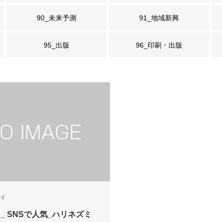
90_未来予測
91_地域新興
95_出版
96_印刷・出版
イイ
05 _ SNSで人気_ハリネズミ