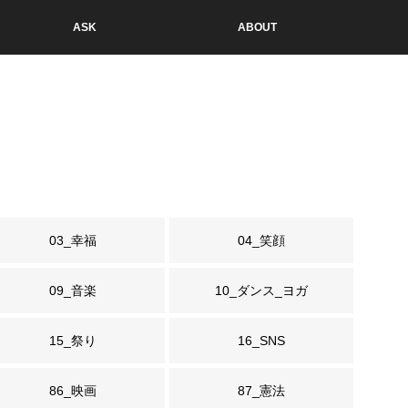
ASK
ABOUT
03_幸福
04_笑顔
09_音楽
10_ダンス_ヨガ
15_祭り
16_SNS
86_映画
87_憲法