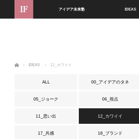
アイデア未来塾
IDEAS
ホーム
IDEAS
12_カワイイ
ALL
00_アイデアのタネ
05_ジョーク
06_視点
11_思い出
12_カワイイ
17_共感
18_ブランド